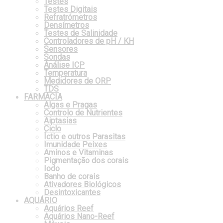
Testes
Testes Digitais
Refratrómetros
Densímetros
Testes de Salinidade
Controladores de pH / KH
Sensores
Sondas
Análise ICP
Temperatura
Medidores de ORP
TDS
FARMÁCIA
Algas e Pragas
Controlo de Nutrientes
Aiptasias
Ciclo
Íctio e outros Parasitas
Imunidade Peixes
Aminos e Vitaminas
Pigmentação dos corais
Iodo
Banho de corais
Ativadores Biológicos
Desintoxicantes
AQUÁRIO
Aquários Reef
Aquários Nano-Reef