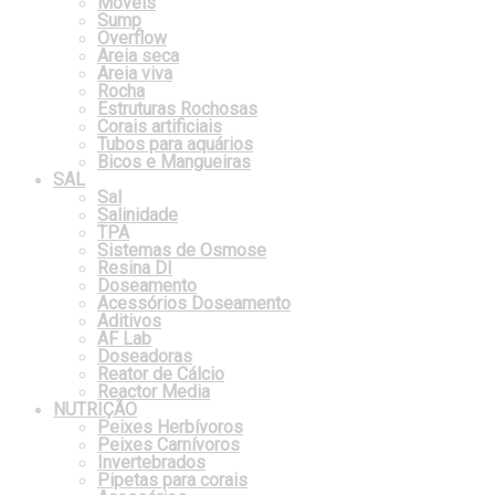
Móveis
Sump
Overflow
Areia seca
Areia viva
Rocha
Estruturas Rochosas
Corais artificiais
Tubos para aquários
Bicos e Mangueiras
SAL
Sal
Salinidade
TPA
Sistemas de Osmose
Resina DI
Doseamento
Acessórios Doseamento
Aditivos
AF Lab
Doseadoras
Reator de Cálcio
Reactor Media
NUTRIÇÃO
Peixes Herbívoros
Peixes Carnívoros
Invertebrados
Pipetas para corais