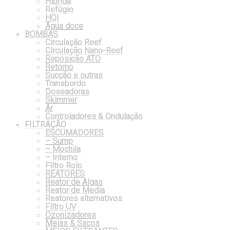
Híbrida
Refúgio
HQI
Água doce
BOMBAS
Circulação Reef
Circulação Nano-Reef
Reposição ATO
Retorno
Sucção e outras
Transbordo
Doseadoras
Skimmer
Ar
Controladores & Ondulação
FILTRAÇÃO
ESCUMADORES
– Sump
– Mochila
– Interno
Filtro Rolo
REATORES
Reator de Algas
Reator de Media
Reatores alternativos
Filtro UV
Ozonizadores
Meias & Sacos