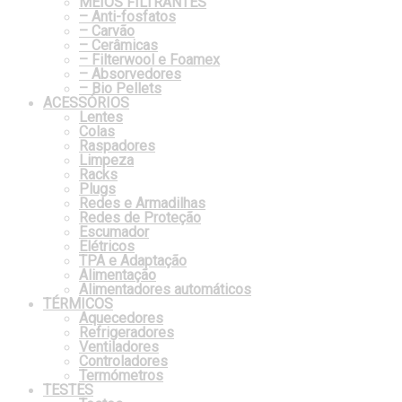
MEIOS FILTRANTES
– Anti-fosfatos
– Carvão
– Cerâmicas
– Filterwool e Foamex
– Absorvedores
– Bio Pellets
ACESSÓRIOS
Lentes
Colas
Raspadores
Limpeza
Racks
Plugs
Redes e Armadilhas
Redes de Proteção
Escumador
Elétricos
TPA e Adaptação
Alimentação
Alimentadores automáticos
TÉRMICOS
Aquecedores
Refrigeradores
Ventiladores
Controladores
Termómetros
TESTES