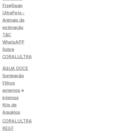
FragSwap
UltraPets –
Animais de
estimação
T&C
WhatsAPP
Sobre
CORALULTRA
ÁGUA DOCE
Iluminação
Filtros
externos
e
internos
Kits de
Aquários
CORALULTRA
REEF