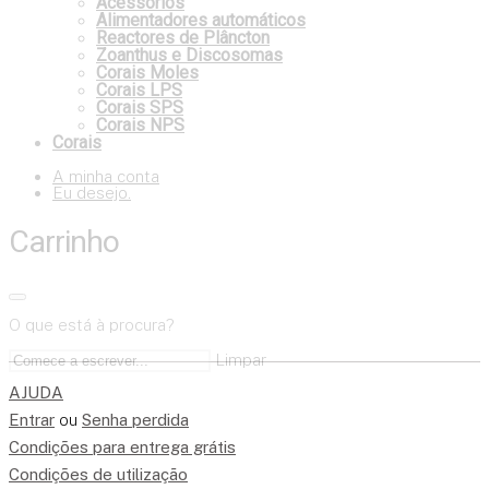
Acessórios
Alimentadores automáticos
Reactores de Plâncton
Zoanthus e Discosomas
Corais Moles
Corais LPS
Corais SPS
Corais NPS
Corais
A minha conta
Eu desejo.
Carrinho
O que está à procura?
Limpar
AJUDA
Entrar
ou
Senha perdida
Condições para entrega grátis
Condições de utilização