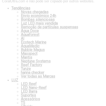
CoralUltra.com e não pode ser copiado por outros websites.
Tendências
Novas chegadas
Envio económico 24h
Bombas silenciosas
Luz LED mais vendida
Remoção de partículas suspensas
Água Doce
Aquaforest
AI
Ecotech Marine
AquaMedic
Bubble Magus
Maxspect
Mantis
Neptune Systems
Reef Factory
Tunze
hanna checker
Ver todas as Marcas
LUZ
LED Reef
LED Nano-Reef
LED Barra
Suportes
Acessórios
T5