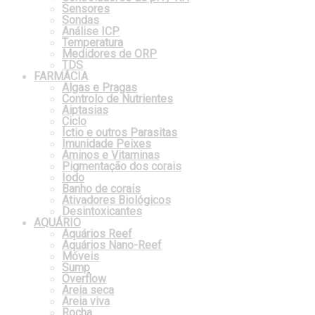
Sensores
Sondas
Análise ICP
Temperatura
Medidores de ORP
TDS
FARMÁCIA
Algas e Pragas
Controlo de Nutrientes
Aiptasias
Ciclo
Íctio e outros Parasitas
Imunidade Peixes
Aminos e Vitaminas
Pigmentação dos corais
Iodo
Banho de corais
Ativadores Biológicos
Desintoxicantes
AQUÁRIO
Aquários Reef
Aquários Nano-Reef
Móveis
Sump
Overflow
Areia seca
Areia viva
Rocha