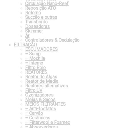
Circulação Nano-Reef
Reposição ATO
Retorno
Sucção e outras
Transbordo
Doseadoras
Skimmer
Ar
Controladores & Ondulação
FILTRAÇÃO
ESCUMADORES
– Sump
– Mochila
– Interno
Filtro Rolo
REATORES
Reator de Algas
Reator de Media
Reatores alternativos
Filtro UV
Ozonizadores
Meias & Sacos
MEIOS FILTRANTES
– Anti-fosfatos
– Carvão
– Cerâmicas
– Filterwool e Foamex
– Absorvedores