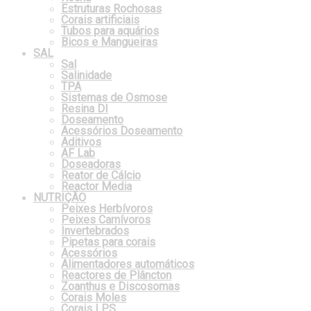
Estruturas Rochosas
Corais artificiais
Tubos para aquários
Bicos e Mangueiras
SAL
Sal
Salinidade
TPA
Sistemas de Osmose
Resina DI
Doseamento
Acessórios Doseamento
Aditivos
AF Lab
Doseadoras
Reator de Cálcio
Reactor Media
NUTRIÇÃO
Peixes Herbívoros
Peixes Carnívoros
Invertebrados
Pipetas para corais
Acessórios
Alimentadores automáticos
Reactores de Plâncton
Zoanthus e Discosomas
Corais Moles
Corais LPS