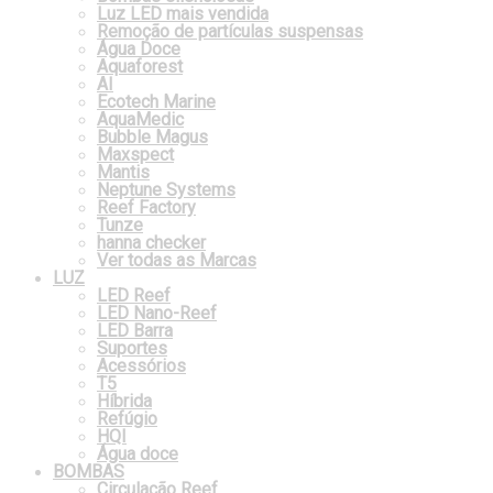
Luz LED mais vendida
Remoção de partículas suspensas
Água Doce
Aquaforest
AI
Ecotech Marine
AquaMedic
Bubble Magus
Maxspect
Mantis
Neptune Systems
Reef Factory
Tunze
hanna checker
Ver todas as Marcas
LUZ
LED Reef
LED Nano-Reef
LED Barra
Suportes
Acessórios
T5
Híbrida
Refúgio
HQI
Água doce
BOMBAS
Circulação Reef