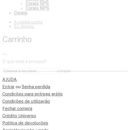
Corais SPS
Corais NPS
Corais
A minha conta
Eu desejo.
Carrinho
O que está à procura?
Limpar
AJUDA
Entrar
ou
Senha perdida
Condições para entrega grátis
Condições de utilização
Fechar compra
Crédito Universo
Política de devoluções