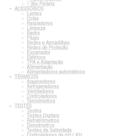
– Bio Pellets
ACESSÓRIOS
Lentes
Colas
Raspadores
Limpeza
Racks
Plugs
Redes e Armadilhas
Redes de Proteção
Escumador
Elétricos
TPA e Adaptação
Alimentação
Alimentadores automáticos
TÉRMICOS
Aquecedores
Refrigeradores
Ventiladores
Controladores
Termómetros
TESTES
Testes
Testes Digitais
Refratrómetros
Densímetros
Testes de Salinidade
Controladores de pH / KH