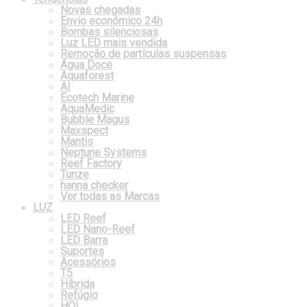
Novas chegadas
Envio económico 24h
Bombas silenciosas
Luz LED mais vendida
Remoção de partículas suspensas
Água Doce
Aquaforest
AI
Ecotech Marine
AquaMedic
Bubble Magus
Maxspect
Mantis
Neptune Systems
Reef Factory
Tunze
hanna checker
Ver todas as Marcas
LUZ
LED Reef
LED Nano-Reef
LED Barra
Suportes
Acessórios
T5
Híbrida
Refúgio
HQI