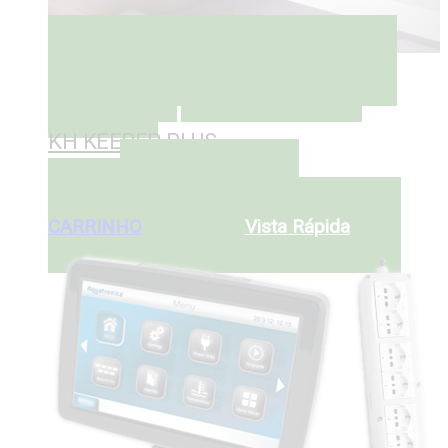
ADICIONAR AO CARRINHO
ADICIONAR AO
CARRINHO
Colocar na lista de
Desejos
KH KEEPER PLUS
ADICIONAR AO
€
795
€
579
CARRINHO
ADICIONAR AO
CARRINHO
Vista Rápida