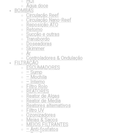
HQI
Água doce
BOMBAS
Circulação Reef
Circulação Nano-Reef
Reposição ATO
Retorno
Sucção e outras
Transbordo
Doseadoras
Skimmer
Ar
Controladores & Ondulação
FILTRAÇÃO
ESCUMADORES
– Sump
– Mochila
– Interno
Filtro Rolo
REATORES
Reator de Algas
Reator de Media
Reatores alternativos
Filtro UV
Ozonizadores
Meias & Sacos
MEIOS FILTRANTES
– Anti-fosfatos