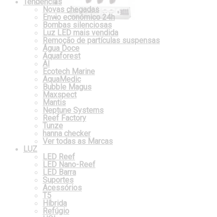
Tendências
Novas chegadas
Envio económico 24h
Bombas silenciosas
Luz LED mais vendida
Remoção de partículas suspensas
Água Doce
Aquaforest
AI
Ecotech Marine
AquaMedic
Bubble Magus
Maxspect
Mantis
Neptune Systems
Reef Factory
Tunze
hanna checker
Ver todas as Marcas
LUZ
LED Reef
LED Nano-Reef
LED Barra
Suportes
Acessórios
T5
Híbrida
Refúgio