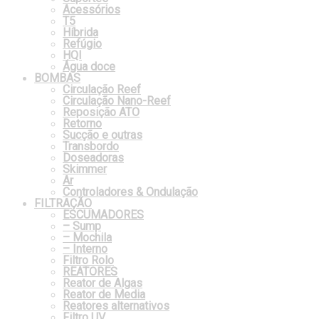
Acessórios
T5
Híbrida
Refúgio
HQI
Água doce
BOMBAS
Circulação Reef
Circulação Nano-Reef
Reposição ATO
Retorno
Sucção e outras
Transbordo
Doseadoras
Skimmer
Ar
Controladores & Ondulação
FILTRAÇÃO
ESCUMADORES
– Sump
– Mochila
– Interno
Filtro Rolo
REATORES
Reator de Algas
Reator de Media
Reatores alternativos
Filtro UV