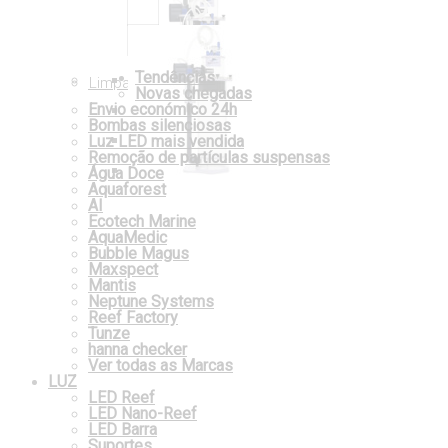
Tendências
Limpar
Novas chegadas
Envio económico 24h
Bombas silenciosas
Luz LED mais vendida
Remoção de partículas suspensas
Água Doce
Aquaforest
AI
Ecotech Marine
AquaMedic
Bubble Magus
Maxspect
Mantis
Neptune Systems
Reef Factory
Tunze
hanna checker
Ver todas as Marcas
LUZ
LED Reef
LED Nano-Reef
LED Barra
Suportes