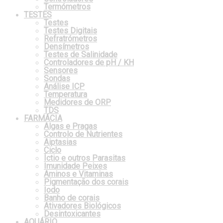
Termómetros
TESTES
Testes
Testes Digitais
Refratrómetros
Densímetros
Testes de Salinidade
Controladores de pH / KH
Sensores
Sondas
Análise ICP
Temperatura
Medidores de ORP
TDS
FARMÁCIA
Algas e Pragas
Controlo de Nutrientes
Aiptasias
Ciclo
Íctio e outros Parasitas
Imunidade Peixes
Aminos e Vitaminas
Pigmentação dos corais
Iodo
Banho de corais
Ativadores Biológicos
Desintoxicantes
AQUÁRIO