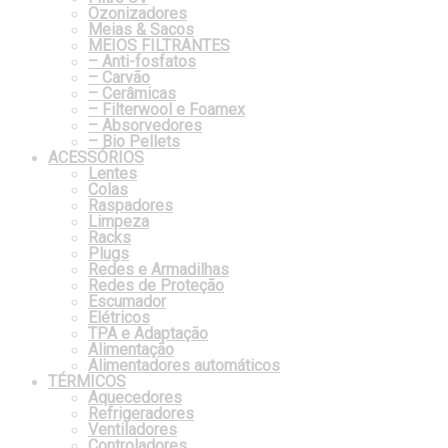
Ozonizadores
Meias & Sacos
MEIOS FILTRANTES
– Anti-fosfatos
– Carvão
– Cerâmicas
– Filterwool e Foamex
– Absorvedores
– Bio Pellets
ACESSÓRIOS
Lentes
Colas
Raspadores
Limpeza
Racks
Plugs
Redes e Armadilhas
Redes de Proteção
Escumador
Elétricos
TPA e Adaptação
Alimentação
Alimentadores automáticos
TÉRMICOS
Aquecedores
Refrigeradores
Ventiladores
Controladores