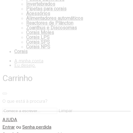
Invertebrados
Pipetas para corais
Acessórios
Alimentadores automáticos
Reactores de Plâncton
Zoanthus e Discosomas
Corais Moles
Corais LPS
Corais SPS
Corais NPS
Corais
A minha conta
Eu desejo.
Carrinho
O que está à procura?
Limpar
AJUDA
Entrar
ou
Senha perdida