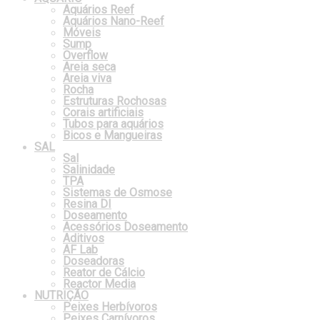
Aquários Reef
Aquários Nano-Reef
Móveis
Sump
Overflow
Areia seca
Areia viva
Rocha
Estruturas Rochosas
Corais artificiais
Tubos para aquários
Bicos e Mangueiras
SAL
Sal
Salinidade
TPA
Sistemas de Osmose
Resina DI
Doseamento
Acessórios Doseamento
Aditivos
AF Lab
Doseadoras
Reator de Cálcio
Reactor Media
NUTRIÇÃO
Peixes Herbívoros
Peixes Carnívoros