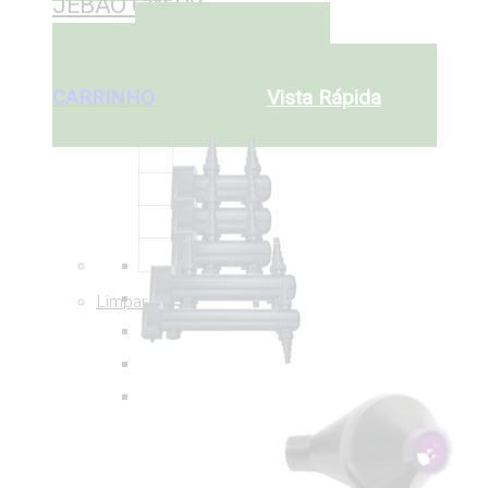
JEBAO CW UV
ADICIONAR AO
Desde:
€
69
CARRINHO
ADICIONAR AO
CARRINHO
Vista Rápida
Limpar